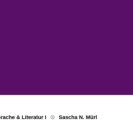
Suche öffnen
Sprachauswahl öffnen
Menü schließen
Menü öffnen
prache & Literatur I
Sascha N. Mürl