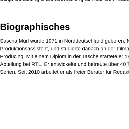
Biographisches
Sascha Mürl wurde 1971 in Norddeutschland geboren. N
Produktionsassistent, und studierte danach an der Fil
Producing. Mit einem Diplom in der Tasche startete er 19
Abteilung bei RTL. Er entwickelte und betreute über 40
Serien. Seit 2010 arbeitet er als freier Berater für Reda
Erstellt am: 27. Juni 2016 zuletzt geändert am: 17. März 2026
Universität zu Köln
Datenschutz
Barrierefreiheitserklärung
Leichte Sprache