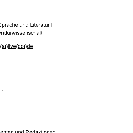
 Sprache und Literatur I
eraturwissenschaft
at)live(dot)de
l.
uzenten und Redaktionen