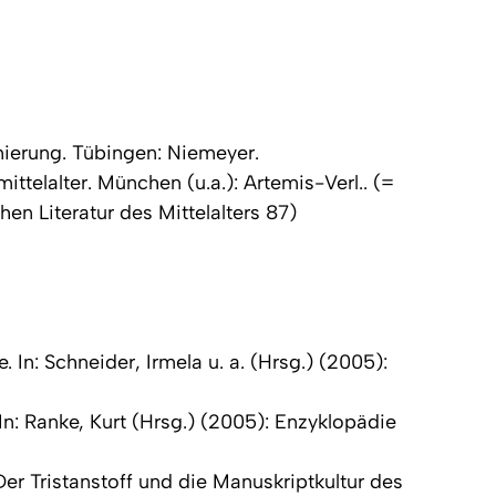
nierung
. Tübingen: Niemeyer.
ittelalter
. München (u.a.): Artemis-Verl.. (=
n Literatur des Mittelalters 87
)
n: Schneider, Irmela u. a. (Hrsg.) (2005):
n: Ranke, Kurt (Hrsg.) (2005):
Enzyklopädie
er Tristanstoff und die Manuskriptkultur des