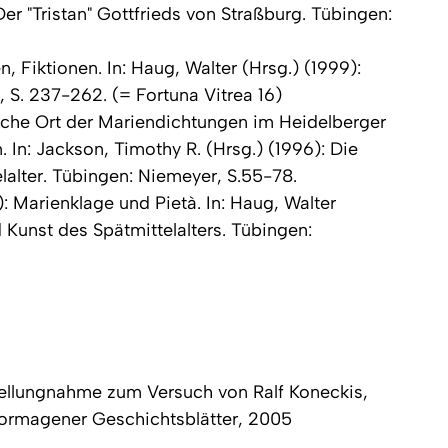
Der "Tristan" Gottfrieds von Straßburg
. Tübingen:
 Fiktionen. In: Haug, Walter (Hrsg.) (1999):
, S. 237-262. (=
Fortuna Vitrea 16
)
ische Ort der Mariendichtungen im Heidelberger
In: Jackson, Timothy R. (Hrsg.) (1996):
Die
lalter
. Tübingen: Niemeyer, S.55-78.
: Marienklage und Pietà. In: Haug, Walter
d Kunst des Spätmittelalters
. Tübingen:
tellungnahme zum Versuch von Ralf Koneckis,
ormagener Geschichtsblätter, 2005