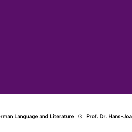
Open search
Open language switch
Close menu
Open menu
rman Language and Literature
Prof. Dr. Hans-Jo