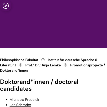
t zu Köln
ache und
Open quicklink menu
Suche öffnen
Sprachauswahl öffnen
Menü schließen
Menü öffnen
Philosophische Fakultät
Institut für deutsche Sprache &
Literatur I
Prof.' Dr.' Anja Lemke
Promotionsprojekte /
Doktorand*innen
Doktorand*innen / doctoral
candidates
Michaela Predeick
Jan Schröder