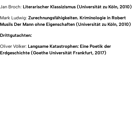
Jan Broch:
Literarischer Klassizismus (Universität zu Köln, 2010)
Mark Ludwig:
Zurechnungsfähigkeiten. Kriminologie in Robert
Musils
Der Mann ohne Eigenschaften
(Universität zu Köln, 2010)
Drittgutachten:
Oliver Völker:
Langsame Katastrophen: Eine Poetik der
Erdgeschichte (Goethe Universität Frankfurt, 2017)
Erstellt am: 28. November 2018 zuletzt geändert am: 18. Juni
Nach
2026
Universität zu Köln
Datenschutz
Barrierefreiheitserklärung
Leichte Sprache
Sitemap
Impressum
Kontakt
Social Media